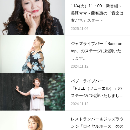
11/4(火）11：00 新番組～
美豚ママ～蘭智惠の「音楽は
友だち」スタート
2025.11.06
ジャズライブバー「Base on
top」のステージに出演いた
します。
2024.11.12
パブ・ライブバー
「FUEL（フューエル）」の
ステージに出演いたしまし
た。
2024.11.12
レストランバー＆ジャズラウ
ンジ「ロイヤルホース」のス